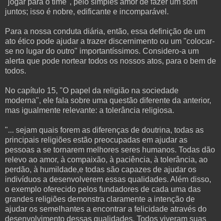
"jogar para o time", pelo simples amor de fazer um som
juntos; isso é nobre, edificante e incomparável.
Para a nossa conduta diária, então, essa definição de um
ato ético pode ajudar a trazer discernimento ou um "colocar-
se no lugar do outro" importantíssimos. Considero-a um
alerta que pode nortear todos os nossos atos, para o bem de
todos.
No capítulo 15, "O papel da religião na sociedade
moderna", ele fala sobre uma questão diferente da anterior,
mas igualmente relevante: a tolerância religiosa.
"... sejam quais forem as diferenças de doutrina, todas as
principais religiões estão preocupadas em ajudar as
pessoas a se tornarem melhores seres humanos. Todas dão
relevo ao amor, à compaixão, à paciência, à tolerância, ao
perdão, à humildade,e todas são capazes de ajudar os
indivíduos a desenvolverem essas qualidades. Além disso,
o exemplo oferecido pelos fundadores de cada uma das
grandes religiões demonstra claramente a intenção de
ajudar os semelhantes a encontrar a felicidade através do
desenvolvimento dessas qualidades. Todos viveram suas