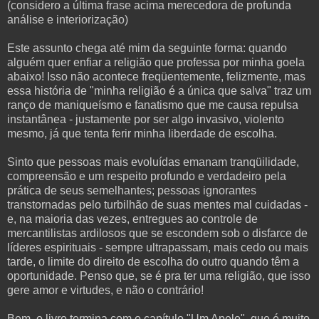
(considero a última frase acima merecedora de profunda
análise e interiorização)
Este assunto chega até mim da seguinte forma: quando
alguém quer enfiar a religião que professa por minha goela
abaixo! Isso não acontece freqüentemente, felizmente, mas
essa história de "minha religião é a única que salva" traz um
ranço de maniqueísmo e fanatismo que me causa repulsa
instantânea - justamente por ser algo invasivo, violento
mesmo, já que tenta ferir minha liberdade de escolha.
Sinto que pessoas mais evoluídas emanam tranqüilidade,
compreensão e um respeito profundo e verdadeiro pela
prática de seus semelhantes; pessoas ignorantes
transtornadas pelo turbilhão de suas mentes mal cuidadas -
e, na maioria das vezes, entregues ao controle de
mercantilistas ardilosos que se escondem sob o disfarce de
líderes espirituais - sempre ultrapassam, mais cedo ou mais
tarde, o limite do direito de escolha do outro quando têm a
oportunidade. Penso que, se é pra ter uma religião, que isso
gere amor e virtudes, e não o contrário!
Bem, o livro termina com o capítulo "Um Apelo", que é muito