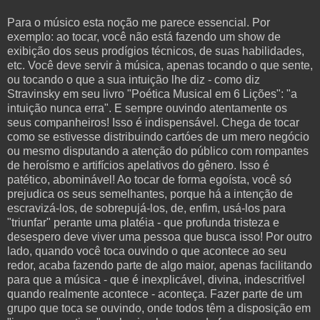
Para o músico esta noção me parece essencial. Por
exemplo: ao tocar, você não está fazendo um show de
exibição dos seus prodígios técnicos, de suas habilidades,
etc. Você deve servir à música, apenas tocando o que sente,
ou tocando o que a sua intuição lhe diz - como diz
Stravinsky em seu livro "Poética Musical em 6 Lições": "a
intuição nunca erra". E sempre ouvindo atentamente os
seus companheiros! Isso é indispensável. Chega de tocar
como se estivesse distribuindo cartóes de um mero negócio
ou mesmo disputando a atenção do público com rompantes
de heroísmo e artifícios apelativos do gênero. Isso é
patético, abominável! Ao tocar de forma egoísta, você só
prejudica os seus semelhantes, porque há a intenção de
escravizá-los, de sobrepujá-los, de, enfim, usá-los para
"triunfar" perante uma platéia - que profunda tristeza e
desespero deve viver uma pessoa que busca isso! Por outro
lado, quando você toca ouvindo o que acontece ao seu
redor, acaba fazendo parte de algo maior, apenas facilitando
para que a música - que é inexplicável, divina, indescritível
quando realmente acontece - aconteça. Fazer parte de um
grupo que toca se ouvindo, onde todos têm a disposição em