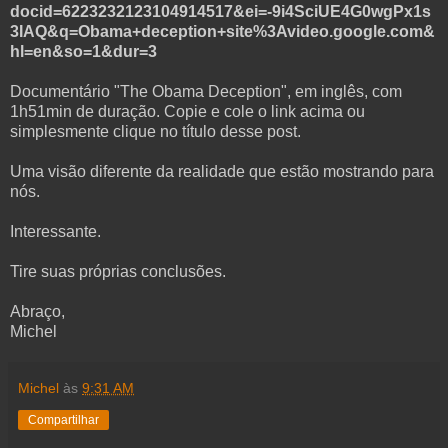
docid=6223232123104914517&ei=-9i4SciUE4G0wgPx1s
3IAQ&q=Obama+deception+site%3Avideo.google.com&
hl=en&so=1&dur=3
Documentário "The Obama Deception", em inglês, com
1h51min de duração. Copie e cole o link acima ou
simplesmente clique no título desse post.
Uma visão diferente da realidade que estão mostrando para
nós.
Interessante.
Tire suas próprias conclusões.
Abraço,
Michel
Michel
às
9:31 AM
Compartilhar