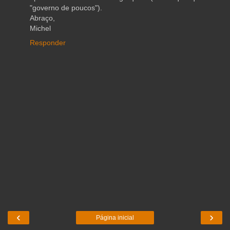
"governo de poucos").
Abraço,
Michel
Responder
‹
›
Página inicial