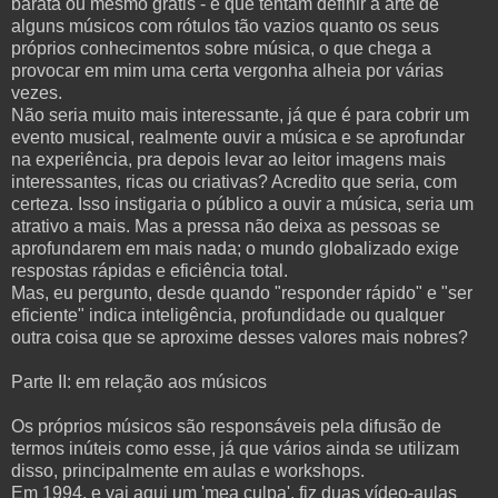
barata ou mesmo grátis - e que tentam definir a arte de
alguns músicos com rótulos tão vazios quanto os seus
próprios conhecimentos sobre música, o que chega a
provocar em mim uma certa vergonha alheia por várias
vezes.
Não seria muito mais interessante, já que é para cobrir um
evento musical, realmente ouvir a música e se aprofundar
na experiência, pra depois levar ao leitor imagens mais
interessantes, ricas ou criativas? Acredito que seria, com
certeza. Isso instigaria o público a ouvir a música, seria um
atrativo a mais. Mas a pressa não deixa as pessoas se
aprofundarem em mais nada; o mundo globalizado exige
respostas rápidas e eficiência total.
Mas, eu pergunto, desde quando "responder rápido" e "ser
eficiente" indica inteligência, profundidade ou qualquer
outra coisa que se aproxime desses valores mais nobres?
Parte II: em relação aos músicos
Os próprios músicos são responsáveis pela difusão de
termos inúteis como esse, já que vários ainda se utilizam
disso, principalmente em aulas e workshops.
Em 1994, e vai aqui um 'mea culpa', fiz duas vídeo-aulas