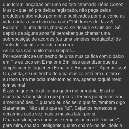
que foram lançadas por uma editora chamada Hélio Cortez
Music - que, só pra deixar registrado, não paga pelos
produtos elaborados por mim e publicados por ela, como as
vídeo-aulas e um livro chamado "150 frases de Jazz &
Fusion" -, e uma delas chamava-se "Inside e Outside". Só
depois de alguns anos fui perceber que chamar uma
sobreposição de acordes (ou uma simples modulação) de
"outside" significa insistir num erro.
As coisas são muito mais simples...
Por exemplo: se um trecho de uma música fica com o baixo
em F e eu toco em E maior e Bm, isso quer dizer que eu
simplesmente toquei em E maior e Bm sobre F. Apenas isso!
Ou, ainda, se um trecho de uma música está em um tom e
eu toco uma melodia meio tom acima, apenas toquei meio
tom acima!
É assim que eu explico pra quem me pergunta. E acho
muito mais honesto do que procurar termos pomposos e/ou
americanóides. E quando eu não sei o que fiz, também digo
claramente "Não sei o que eu fiz!". Sejamos honestos e
deixemos cada vez mais a música falar por si.
Chamar situações como os exemplos acima de "outside",
para mim, soa tão inteligente quanto chamá-los de "delícia