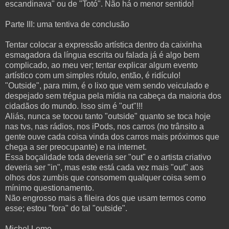
escandinava" ou de "Totó". Não há o menor sentido!
Parte III: uma tentiva de conclusão
Tentar colocar a expressão artística dentro da caixinha
esmagadora da língua escrita ou falada já é algo bem
complicado, ao meu ver; tentar explicar algum evento
artístico com um simples rótulo, então, é ridículo!
"Outside", para mim, é o lixo que vem sendo veiculado e
despejado sem trégua pela mídia na cabeça da maioria dos
cidadãos do mundo. Isso sim é "out"!!!
Aliás, nunca se tocou tanto "outside" quanto se toca hoje
nas tvs, nas rádios, nos iPods, nos carros (no trânsito a
gente ouve cada coisa vinda dos carros mais próximos que
chega a ser preocupante) e na internet.
Essa boçalidade toda deveria ser "out" e o artista criativo
deveria ser "in", mas este está cada vez mais "out" aos
olhos dos zumbis que consomem qualquer coisa sem o
mínimo questionamento.
Não engrosso mais a fileira dos que usam termos como
esse; estou "fora" do tal "outside".
Michel Leme