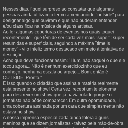
Nesses dias, fiquei surpreso ao constatar que algumas
pessoas ainda utilizam o termo americanóide "outside" para
designar algo que ouviram e que não puderam entender
e/ou classificar na música de alguns artistas.
Ao ler algumas coberturas de eventos nos quais toquei
recentemente - que têm de ser cada vez mais "super": super
resumidas e superficiais, seguindo a máxima "time is
money" - vi o infeliz termo destacado em meio à tentativa de
descrição.
Acho que deve funcionar assim: "Hum, não saquei o que ele
tocou agora... Não é nenhum exerciciozinho que eu
conheço, nenhuma escala ou arpejo... Bom, então é
OUTSIDE! Pronto."
E isso quando o cidadão que assina a matéria realmente
está presente no show! Certa vez, recebi um telefonema
para descrever um show que já havia rolado porque o
jornalista não pôde comparecer. Em outra oportunidade, li
uma cobertura assinada por um cara que simplesmente não
estava no show...
A nossa imprensa especializada ainda tolera alguns
meninos que se dizem jornalistas - talvez pela mão-de-obra