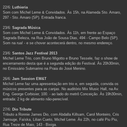
22/6:
Luthieria
Som com Michel Leme & Convidados. Às 15h, na Alameda Sto. Amaro,
297 - Sto. Amaro (SP). Entrada franca.
23/6:
Sagrada Música
Som com Michel Leme & Convidados. Às 11h, em frente ao Espaço
Sagrada Beleza, na Rua João de Sousa Dias, 494 - Campo Belo (SP).
Som na rua! - e se chover acontecerá dentro, no mesmo endereço.
23/6:
Santos Jazz Festival 2013
Michel Leme Trio, com Bruno Migotto e Bruno Tessele, faz o show de
encerramento desta que é a segunda edição do Festival. Às 20h30min,
no Emissário Submarino na Praia do José Menino.
26/6:
Jam Session EM&T
Michel Leme faz uma apresentação em trio e, em seguida, convida os
músicos presentes para as canjas. No auditório Mix Music Hall, na Av.
Eng. George Corbisier, 100. - ao lado do metrô Conceição. Às 19h30min,
entrada: 2 kg de alimento não-perecível.
27/6:
Dio Tribute
Tributo a Ronnie James Dio, com Abdalla Killsam, Carol Monteiro, Cris
Jarrouge, Faíska, Lilian Cueto, Michel Leme. Às 22h, no café Piu Piu,
Rua Treze de Maio, 143 - Bixiga.