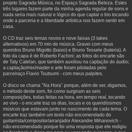
projeto Sagrada Música, no Espaço Sagrada Beleza. Estes
três lugares fazem parte da minha agenda regular de sons e
nada seria mais natur
al e lógico do que captar o trio tocando
onde a parceria e a liberdade artística nos fazem sentir em
casa.
O CD traz seis temas novos e nove faixas (3 takes
alternativos) em 70 min de música. Gravei com meus
queridos Bruno Migotto (baixo) e Bruno Tessele (bateria). A
foto da capa é de Roberto Fachini; as fotos do encarte são
de Taty Catelan, que também auxiliou na captação do áudio;
a captação/mix/master e arte foram pilotadas pelo
parceiraço Flavio Tsutsumi - com meus palpites.
O disco se chama "Na Hora" porque, além de ser, digamos,
o método deste som, foi como surgiram as seis
composições, todas feitas na hora, em tempo real, tocando
ao vivo - o encarte traz os dias, locais e os queridíssimos
músicos que estavam junto no nascimento de cada tema. O
encarte traz também um texto não encomendado do
guitarrista/compositor/
arranjador Alexandre Mihanovich -
não-encomendado porque foi uma resposta que ele redigiu