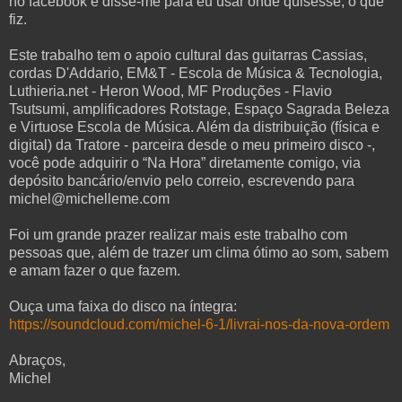
no facebook e disse-me para eu usar onde quisesse, o que
fiz.
Este trabalho tem o apoio cultural das guitarras Cassias,
cordas D'Addario, EM&T - Escola de Música & Tecnologia,
Luthieria.net - Heron Wood, MF Produções - Flavio
Tsutsumi, amplificadores Rotstage, Espaço Sagrada Beleza
e Virtuose Escola de Música. Além da distribuição (física e
digital) da Tratore - parceira desde o meu primeiro disco -,
você pode adquirir o “Na Hora” diretamente comigo, via
depósito bancário/envio pelo correio, escrevendo para
michel@michelleme.com
Foi um grande prazer realizar mais este trabalho com
pessoas que, além de trazer um clima ótimo ao som, sabem
e amam fazer o que fazem.
Ouça uma faixa do disco na íntegra:
https://soundcloud.com/michel-6-1/livrai-nos-da-nova-ordem
Abraços,
Michel