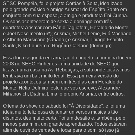
SESC Pompéia, foi o projeto Cordas à Solta, idealizado
pelo grande músico e amigo Arismar do Espírito Santo em
conjunto com sua esposa, a amiga e produtora Eni Cunha.
Os sons aconteceram de sexta a domingo com três
quartetos: Arismar com Fábio Tagliaferri, Heraldo do Monte
e Joel Nascimento (6ª); Arismar, Michel Leme, Filó Machado
e Alberto Marsicano (sábado); e Arismar, Thiago Espírito
Santo, Kiko Loureiro e Rogério Caetano (domingo).
Essa foi a segunda encarnação do projeto, a primeira foi em
2003 no SESC Pinheiros - uma unidade do SESC que
ficava numa casa na Av. Rebouças; a sala onde tocávamos
lembrava um bar, muito legal. Essa primeira versão do
projeto aconteceu também em três dias com Heraldo do
Monte, Hélio Delmiro, este que vos escreve, Alexandre
Mihanovich, Djalma Lima, o próprio Arismar, entre outros.
O tema do show do sábado foi "À Diversidade", e foi uma
idéia muito feliz essa de juntar universos musicais tão
distintos, deu muito certo. Foi um desafio e, também, pelo
menos para mim, um grande aprendizado. Todos estavam
afim de ouvir de verdade e tocar para o som; só isso já