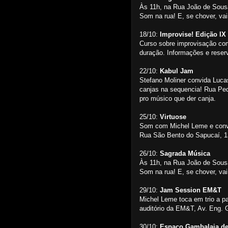
Às 11h, na Rua João de Sous
Som na rua! E, se chover, va
18/10:
Improvise! Edição IX
Curso sobre improvisação co
duração. Informações e reser
22/10:
Kabul Jam
Stefano Moliner convida Luc
canjas na sequencia! Rua Ped
pro músico que der canja.
25/10:
Virtuose
Som com Michel Leme e convid
Rua São Bento do Sapucaí, 13
26/10:
Sagrada Música
Às 11h, na Rua João de Sous
Som na rua! E, se chover, va
29/10:
Jam Session EM&T
Michel Leme toca em trio a pa
auditório da EM&T, Av. Eng. G
30/10:
Espaço Gambalaia de