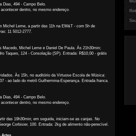
Mu
a Dias, 494 - Campo Belo.
i acontecer dentro, no mesmo endereço.
Rot
So
m Michel Leme, a partir das 11h na EM&T - com 5h de
vas: 11 5012-2777.
as Macedo, Michel Leme e Daniel De Paula. Às 21h30min;
ro Taques, 124 - Consolação (SP). Entrada: R$10,00 - grátis
ados. Às 15h, no auditório da Virtuose Escola de Música:
7 - ao lado do metrô Guilhermina-Esperança. Entrada franca.
a Dias, 494 - Campo Belo.
i acontecer dentro, no mesmo endereço.
rtir das 19h30min; em seguida, iniciam-se as canjas. No
eorge Corbisier, 100. Entrada: 2kg de alimento não-perecível.
 Artes