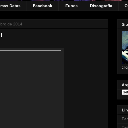
imas Datas
Facebook
iTunes
Discografia
C
mbro de 2014
Sit
!
cli
Ar
Lin
Fa
Twi