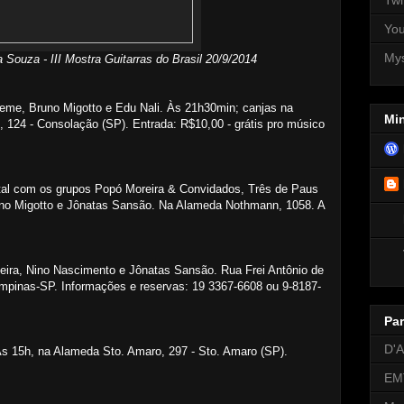
Yo
My
ha Souza
- III Mostra Guitarras do Brasil 20/9/2014
Leme, Bruno Migotto e Edu Nali. Às 21h30min; canjas na
Min
 124 - Consolação (SP). Entrada: R$10,00 - grátis pro músico
tal com os grupos Popó Moreira & Convidados, Três de Paus
uno Migotto e Jônatas Sansão. Na Alameda Nothmann, 1058. A
eira, Nino Nascimento e Jônatas Sansão. Rua Frei Antônio de
mpinas-SP. Informações e reservas: 19 3367-6608 ou 9-8187-
Par
D'A
s 15h, na Alameda Sto. Amaro, 297 - Sto. Amaro (SP).
EM