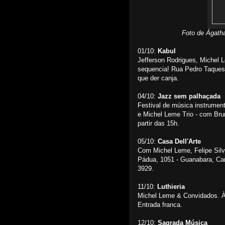
Foto de Ágat
01/10:
Kabul
Jefferson Rodrigues, Michel 
sequencia! Rua Pedro Taques,
que der canja.
04/10:
Jazz sem palhaçada
Festival de música instrumen
e Michel Leme Trio - com Br
partir das 15h.
05/10:
Casa Dell'Arte
Com Michel Leme, Felipe Silv
Pádua, 1051 - Guanabara, Ca
3929.
11/10:
Luthieria
Michel Leme & Convidados. À
Entrada franca.
12/10:
Sagrada Música