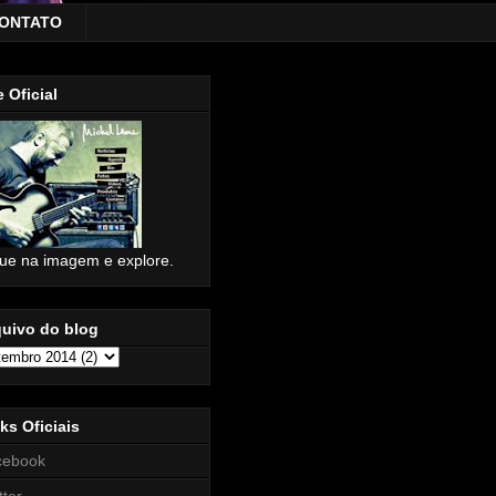
ONTATO
e Oficial
que na imagem e explore.
quivo do blog
ks Oficiais
cebook
tter