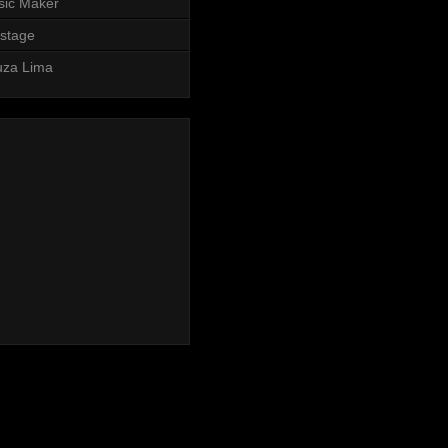
sic Maker
stage
uza Lima