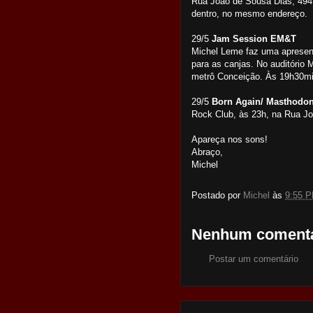
Rua João de Sousa Dias, 494 
dentro, no mesmo endereço.
29/5
Jam Session EM&T
Michel Leme faz uma apresent
para as canjas. No auditório M
metrô Conceição. Às 19h30min
29/5
Born Again/ Masthodon
Rock Club, às 23h, na Rua Jo
Apareça nos sons!
Abraço,
Michel
Postado por
Michel
às
9:55 
Nenhum comentá
Postar um comentário