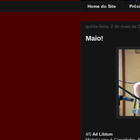
Home do Site
Próx
quinta-feira, 2 de maio de 
Maio!
4/5
Ad Libtum
Michel Leme & Convidados. A p