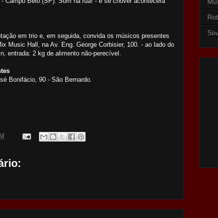
- Campo Belo (SP). Som na rua! - e se chover acontecerá
Mu
Rot
So
ação em trio e, em seguida, convida os músicos presentes
ix Music Hall, na Av. Eng. George Corbisier, 100. - ao lado do
, entrada: 2 kg de alimento não-perecível.
tes
sé Bonifácio, 90 - São Bernardo.
PM
rio: