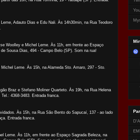
Yo
My
 Leme, Adauto Dias e Edu Nali. Às 14h30min, na Rua Teodoro
a.
Min
ise Wo
olley e
Michel Leme. Às 11h, em frente ao Espaço
 de Sousa Dias, 494 - Campo Belo (SP). Som na rua!
Michel Leme. Às 15h, na Alameda Sto. Amaro, 297 - Sto.
gão Braz e Stefano Moliner Quarteto. Às 19h, na
Rua Helena
 Tel.: 4368-3483
. Entrada franca.
Par
dados. Às 15h, na Rua São Bento do Sapucaí, 137 - ao lado
ça. Entrada franca.
D'A
EM
el Leme. Às 11h, em frente ao Espaço Sagrada Beleza, na