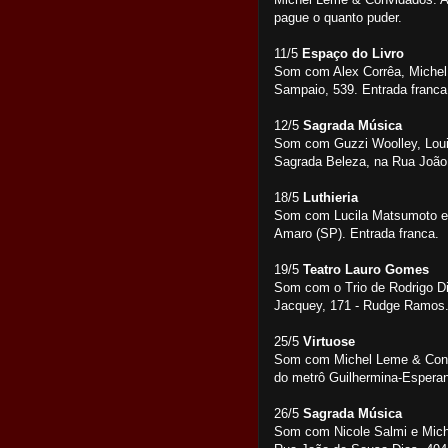
pague o quanto puder.
11/5
Espaço do Livro
Som com Alex Corrêa, Michel
Sampaio, 539. Entrada franc
12/5
Sagrada Música
Som com Guzzi Woolley, Lou
Sagrada Beleza, na Rua João
18/5
Luthieria
Som com Lucila Matsumoto e 
Amaro (SP). Entrada franca.
19/5
Teatro Lauro Gomes
Som com o Trio de Rodrigo Di
Jacquey, 171 - Rudge Ramos.
25/5
Virtuose
Som com Michel Leme & Convi
do metrô Guilhermina-Esperan
26/5
Sagrada Música
Som com Nicole Salmi e Mich