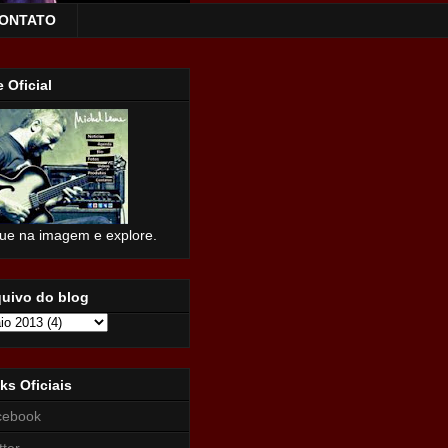
ONTATO
e Oficial
que na imagem e explore.
quivo do blog
ks Oficiais
cebook
tter