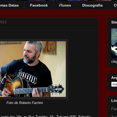
imas Datas
Facebook
iTunes
Discografia
C
2013
Sit
cli
Ar
Lin
Foto de Roberto Fachini
Fa
artir das 16h, na Rua Torrinha, 19 - Tatuapé (SP). Entrada:
Twi