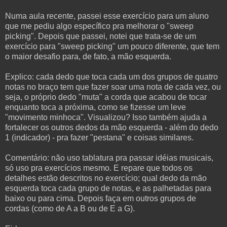
Numa aula recente, passei esse exercício para um aluno
que me pediu algo específico pra melhorar o "sweep
picking". Depois que passei, notei que trata-se de um
exercício para "sweep picking" um pouco diferente, que tem
o maior desafio para, de fato, a mão esquerda.
Explico: cada dedo que toca cada um dos grupos de quatro
notas no braço tem que fazer soar uma nota de cada vez, ou
seja, o próprio dedo "muta" a corda que acabou de tocar
enquanto toca a próxima, como se fizesse um leve
"movimento minhoca". Visualizou? Isso também ajuda a
fortalecer os outros dedos da mão esquerda - além do dedo
1 (indicador) - pra fazer "pestana" e coisas similares.
Comentário: não uso tablatura pra passar idéias musicais,
só uso pra exercícios mesmo. E repare que todos os
detalhes estão descritos no exercício; qual dedo da mão
esquerda toca cada grupo de notas, e as palhetadas para
baixo ou para cima. Depois faça em outros grupos de
cordas (como de A a B ou de E a G).