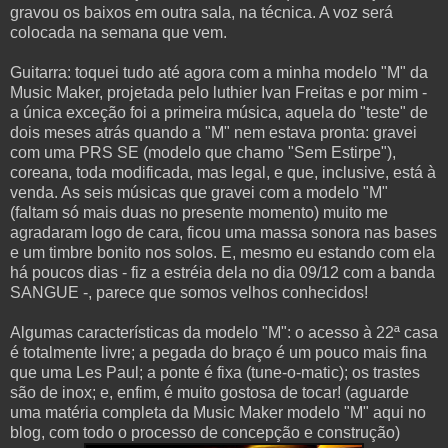
gravou os baixos em outra sala, na técnica. A voz será
colocada na semana que vem.
Guitarra: toquei tudo até agora com a minha modelo "M" da
Music Maker, projetada pelo luthier Ivan Freitas e por mim -
a única exceção foi a primeira música, aquela do "teste" de
dois meses atrás quando a "M" nem estava pronta: gravei
com uma PRS SE (modelo que chamo "Sem Estirpe"),
coreana, toda modificada, mas legal, e que, inclusive, está à
venda. As seis músicas que gravei com a modelo "M"
(faltam só mais duas no presente momento) muito me
agradaram logo de cara, ficou uma massa sonora nas bases
e um timbre bonito nos solos. E, mesmo eu estando com ela
há poucos dias - fiz a estréia dela no dia 09/12 com a banda
SANGUE -, parece que somos velhos conhecidos!
Algumas características da modelo "M": o acesso à 22ª casa
é totalmente livre; a pegada do braço é um pouco mais fina
que uma Les Paul; a ponte é fixa (tune-o-matic); os trastes
são de inox; e, enfim, é muito gostosa de tocar! (aguarde
uma matéria completa da Music Maker modelo "M" aqui no
blog, com todo o processo de concepção e construção)