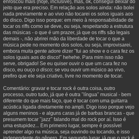
enroscou mais (hoje, inclusive), mas, ok, consegui deixar do
jeito que era preciso. Em relação aos solos ainda: não bolei
nada previamente e ao vivo não tocarei os solos iguais aos
do disco. Digo isso porque: em meio à responsabilidade de
tocar os riffs como se deve, ou seja, respeitando a estrutura
das músicas - o que é um prazer, já que os riffs são legais
demais -, não abrirei mão da liberdade de tocar o que a
música pede no momento dos solos, ou seja, improvisarei,
embora muita gente adore dizer "fui ao show e o cara fez os
solos iguais aos do disco!" hehehe. Para mim isso não
serve, obrigado! Se eu quiser ouvir o que um cara fez no
disco, eu ouço
o disco
; se vou ouvir um músico ao vivo,
prefiro que ele seja criativo, livre no momento de tocar.
Comentário: gravar e tocar rock é outra coisa, outro
processo, outro tudo, já que é outra "língua" musical - bem
diferente do que mais faço, que é tocar com uma guitarra
acústica ligada diretamente no ampli. Digo isso porque vejo
alguns meninos - e alguns caras já de barbas brancas - que
presumem tocar "jazz" falando mal do rock por aí. Isso é
uma estupidez... Em primeiro lugar, sempre é possível
aprender algo na música, seja ouvindo ou tocando, e isso
independente do gênero. Em segundo lugar, já que o rock é