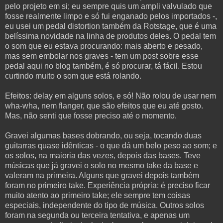
pelo projeto em si; eu sempre quis um ampli valvulado que
fosse realmente limpo e só fui enganado pelos importados -,
eu usei um pedal distortion também da Rotstage, que é uma
belíssima novidade na linha de produtos deles. O pedal tem
o som que eu estava procurando: mais aberto e pesado,
mas sem embolar nos graves - tem um post sobre esse
pedal aqui no blog também, é só procurar, tá fácil. Estou
curtindo muito o som que está rolando.
Efeitos: delay em alguns solos, e só! Não rolou de usar nem
wha-wha, nem flanger, que são efeitos que eu até gosto.
Mas, não senti que fosse preciso até o momento.
Gravei algumas bases dobrando, ou seja, tocando duas
guitarras quase idênticas - o que dá um belo peso ao som; e
os solos, na maioria das vezes, depois das bases. Teve
músicas que já gravei o solo no mesmo take da base e
valeram na primeira. Alguns que gravei depois também
foram no primeiro take. Experiência própria: é preciso ficar
muito atento ao primeiro take; ele sempre tem coisas
especiais, independente do tipo de música. Outros solos
foram na segunda ou terceira tentativa, e apenas um