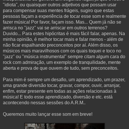
"idiota", ou quaisquer outros adjetivos que possam usar
para compensar suas mentes frágeis, sugiro que estas
pessoas façam a experiência de tocar esse som e realmente
fazer música! Por favor, façam isso. Mas... Quem já não se
arrisca no "jazz" vai se arriscar em outros terrenos?
Duvido... Para estes hipócritas é mais fácil falar, apenas. Na
minha opinião, é melhor tocar mais e falar menos - além de
não ficar espalhando preconceitos por aí. Além disso, os
músicos mais maravilhosos com os quais toquei e toco no
"jazz" ou "música instrumental" sempre citam algum cara do
rock com admiração, um exemplo de tranquilidade, mente
aberta e prova de que ouvem de tudo, sem preconceitos.
Para mim é sempre um desafio, um aprendizado, um prazer,
uma grande diversão tocar, gravar, compor, ouvir, arranjar,
enfim, estar presente em todas as ações relacionadas à
música! E todo esse aprendizado, diversão e etc. está
acontecendo nessas sessões do A.R.M..
Queremos muito lançar esse som em breve!