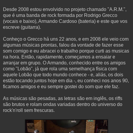
Desde 2008 estou envolvido no projeto chamado "A.R.M.",
que é uma banda de rock formada por Rodrigo Grecco
(vocais e baixo), Armando Cardoso (bateria) e este que vos
escreve (guitarra).
Conheço o Grecco há uns 22 anos, e em 2008 ele veio com
algumas músicas prontas, falou da vontade de fazer esse
som comigo e eu abracei o trabalho porque curti as musicas
na hora. Então, rapidamente, começamos a ensaiar e
arranjar em grupo. O Armando, conhecido entre os amigos
como "Lobão", já que rola uma semelhança física com
aquele Lobão que todo mundo conhece - e, aliás, os dois
estão tocando juntos hoje em dia -, eu conheci nos anos 90,
ficamos amigos e eu sempre gostei do som que ele faz.
As músicas são pesadas, as letras são em inglês, os riffs
são brutos e rolam ondas variadas dentro do universo do
rock'n'roll sem frescuras.