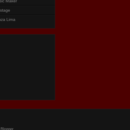
sic Maker
stage
uza Lima
o
Blogger
.