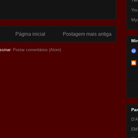
Yo
My
Página inicial
Postagem mais antiga
Min
ssinar:
Postar comentários (Atom)
Par
D'A
EM