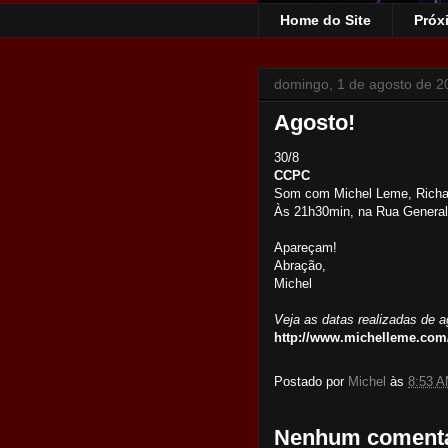
Home do Site
Próx
domingo, 1 de agosto de 2
Agosto!
30/8
CCPC
Som com Michel Leme, Richar
Às 21h30min, na Rua General 
Apareçam!
Abração,
Michel
Veja as datas realizadas de a
http://www.michelleme.com
Postado por
Michel
às
8:53 
Nenhum comentá