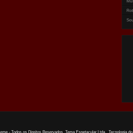
Mu
Rot
So
Leme - Todos os Direitos Reservados. Tema Espetacular Ltda.. Tecnologia d