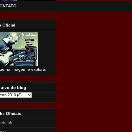
ONTATO
e Oficial
que na imagem e explore.
quivo do blog
ks Oficiais
cebook
tter