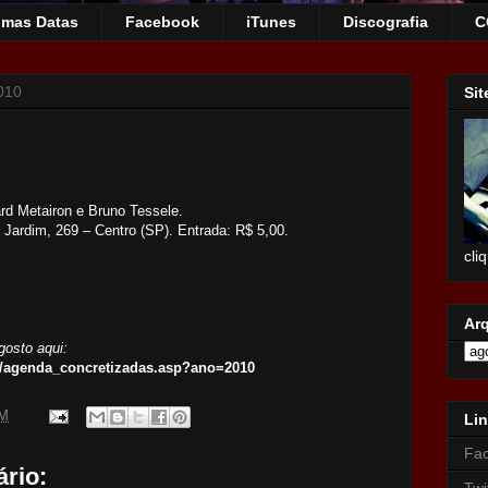
imas Datas
Facebook
iTunes
Discografia
C
010
Sit
d Metairon e Bruno Tessele.
Jardim, 269 – Centro (SP). Entrada: R$ 5,00.
cli
Ar
gosto aqui:
/agenda_concretizadas.asp?ano=2010
AM
Lin
Fa
rio:
Twi